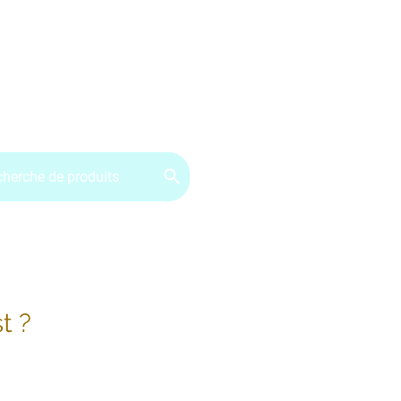
ervice client : 07.49.49.34.02
Contactez-nous
CGV
t ?