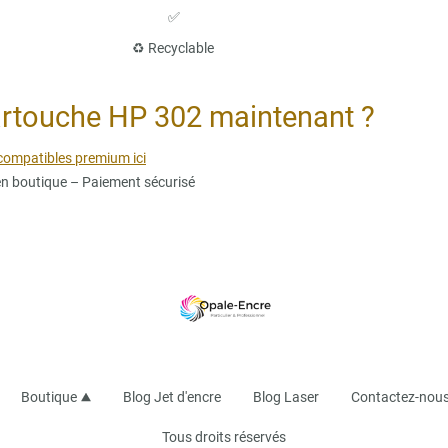
e-Encre ❌ ✅
oyenne ♻️ Recyclable
artouche HP 302 maintenant ?
ompatibles premium ici
 en boutique – Paiement sécurisé
Boutique
Blog Jet d'encre
Blog Laser
Contactez-nou
Tous droits réservés