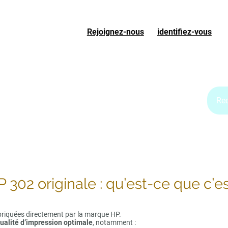
Rejoignez-nous
ou
identifiez-vous
S
Accueil
Boutique
Blog Jet d'encre
Blog Laser
 302 originale : qu’est-ce que c’es
riquées directement par la marque HP.
ualité d’impression optimale
, notamment :