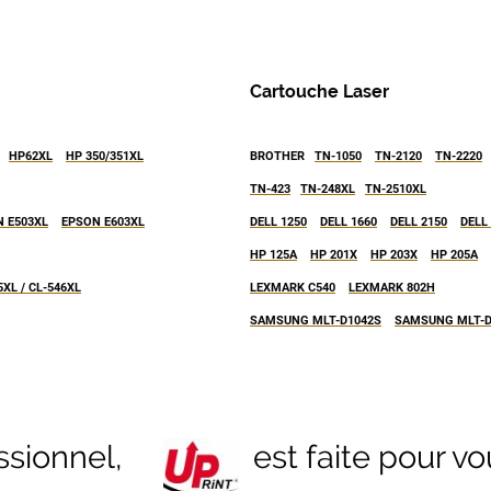
Cartouche Laser
HP62XL
HP 350/351XL
BROTHER
TN-1050
TN-2120
TN-2220
TN-423
TN-248XL
TN-2510XL
 E503XL
EPSON E603XL
DELL 1250
DELL 1660
DELL 2150
DELL
HP 125A
HP 201X
HP 203X
HP 205A
XL / CL-546XL
LEXMARK C540
LEXMARK 802H
SAMSUNG MLT-D1042S
SAMSUNG MLT-D
ofessionnel, est faite pour vou