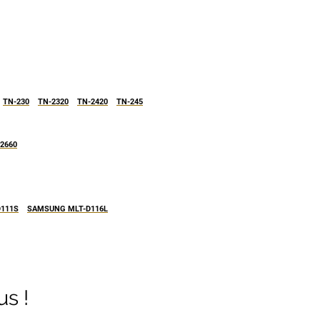
TN-230
TN-2320
TN-2420
TN-245
 2660
111S
SAMSUNG MLT-D116L
s !