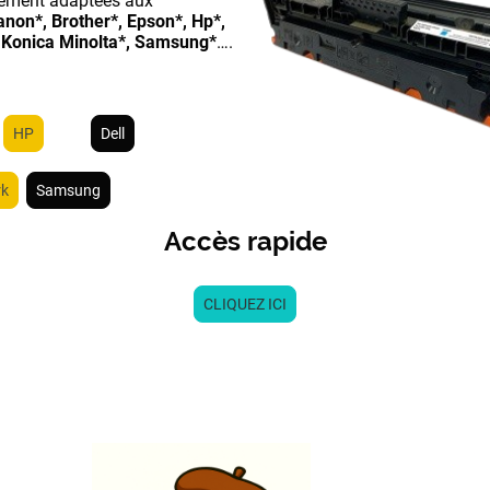
tement adaptées aux
anon*, Brother*, Epson*, Hp*,
*, Konica Minolta*, Samsung*
….
HP
Dell
rk
Samsung
Accès rapide
CLIQUEZ ICI