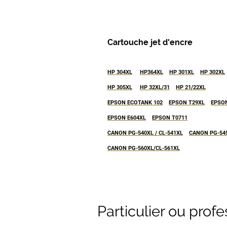
Cartouche jet d'encre
HP 304XL
HP364XL
HP 301XL
HP 302XL
HP 305XL
HP 32XL/31
HP 21/22XL
EPSON ECOTANK 102
EPSON T29XL
EPSON
EPSON E604XL
EPSON T0711
CANON PG-540XL / CL-541XL
CANON PG-545
CANON PG-560XL/CL-561XL
Particulier ou pr