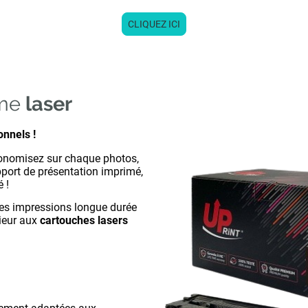
CLIQUEZ ICI
mme
laser
onnels !
conomisez sur chaque photos,
pport de présentation imprimé,
é !
des impressions longue durée
ieur aux
cartouches lasers