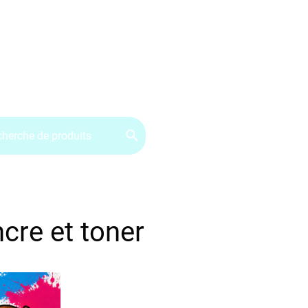
ervice client : 07.49.49.34.02
Contactez-nous
CGV
ncre et toner