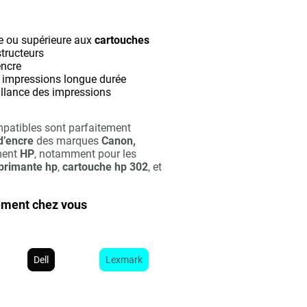
ue ou supérieure aux
cartouches
tructeurs
encre
s impressions longue durée
rillance des impressions
patibles sont parfaitement
 d’encre
des marques
Canon,
ement
HP
, notamment pour les
primante hp
,
cartouche hp 302
, et
ement chez vous
Dell
Lexmark