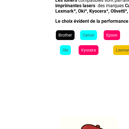
Les toners
compatibles sont parfai
imprimantes lasers
des marques
C
Lexmark*, Oki*, Kyocera*, Olivetti
Le choix évident de la performance
Brother
Canon
Epson
Oki
Kyocera
Lexma