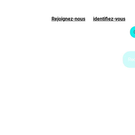
Rejoignez-nous
ou
identifiez-vous
S
Accueil
Boutique
Blog Jet d'encre
Blog Laser