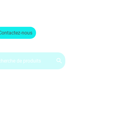
ervice client : 07.49.49.34.02
Contactez-nous
CGV