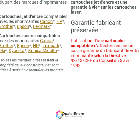
plupart des marques d'imprimantes
cartouches jet d'encre et une
garantie à vie* sur les cartouches
laser
.
Cartouches jet d’encre
compatibles
avec les imprimantes
Canon
*,
HP
*,
Garantie fabricant
Brother
*,
Epson
*,
Lexmark
*
préservée :
Cartouches lasers compatibles
avec les imprimantes
Canon
*,
L’utilisation d’une
cartouche
Brother
*,
Epson
*,
HP
*,
Lexmark
*,
compatible
n’affectera en aucun
Oki
*,
Kyocera
*,
Konica Minolta
*
cas la garantie du fabricant de votr
imprimante selon la Directive
*Toutes les marques citées restent la
93/13/CEE du Conseil du 5 avril
propriété de leur constructeur et sont
1993.
citées à seule fin d’identifier les produits.