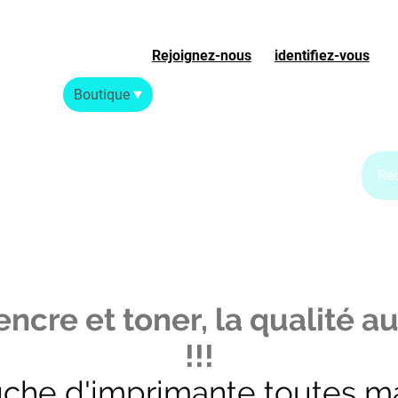
Rejoignez-nous
ou
identifiez-vous
S
Accueil
Boutique
Blog Jet d'encre
Blog Laser
ncre et toner, la qualité au
!!!
uche d'imprimante toutes m