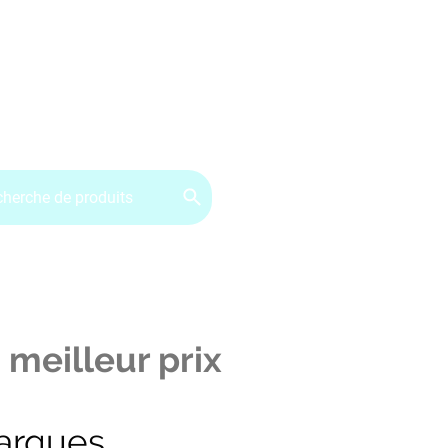
ervice client : 07.49.49.34.02
Contactez-nous
CGV
 meilleur prix
arques