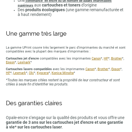
Une
contenance en encre ou un nombre de pages imprimables
aux
cartouches et toners
d’origine
supérieurs
Des
produits écologiques
(une gamme remanufacturée et
à haut rendement)
Une gamme très large
La gamme UPrint couvre très largement le parc d’imprimantes du marché et sont
compatibles avec la plupart des marques d'imprimantes :
Cartouches jet d’encre
compatibles avec les imprimantes
Canon
*,
HP
*,
Brother
*,
Epson
*,
Lexmark
*
Cartouches lasers compatibles
avec les imprimantes
Canon
*,
Brother
*,
Epson
*,
HP
*,
Lexmark
*,
Oki
*,
Kyocera
*,
Konica Minolta
*
*Toutes les marques citées restent la propriété de leur constructeur et sont
citées à seule fin d’identifier les produits.
Des garanties claires
Opale-encre s’engage sur la qualité des produits et vous offre une
garantie de 3 ans sur les cartouches jet d'encre et une garantie
à vie* sur les cartouches laser
.