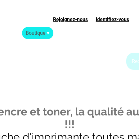
Rejoignez-nous
ou
identifiez-vous
S
Accueil
Boutique
Blog Jet d'encre
Blog Laser
ncre et toner, la qualité au
!!!
uche d'imprimante toutes m