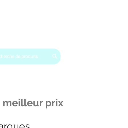
ervice client : 07.49.49.34.02
Contactez-nous
CGV
 meilleur prix
arques