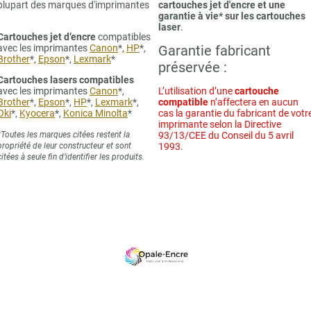
plupart des marques d'imprimantes
cartouches jet d'encre et une
garantie à vie* sur les cartouches
laser
.
Cartouches jet d’encre
compatibles
avec les imprimantes
Canon
*,
HP
*,
Garantie fabricant
Brother
*,
Epson
*,
Lexmark
*
préservée :
Cartouches lasers compatibles
avec les imprimantes
Canon
*,
L’utilisation d’une
cartouche
Brother
*,
Epson
*,
HP
*,
Lexmark
*,
compatible
n’affectera en aucun
Oki
*,
Kyocera
*,
Konica Minolta
*
cas la garantie du fabricant de votr
imprimante selon la Directive
*Toutes les marques citées restent la
93/13/CEE du Conseil du 5 avril
propriété de leur constructeur et sont
1993.
citées à seule fin d’identifier les produits.