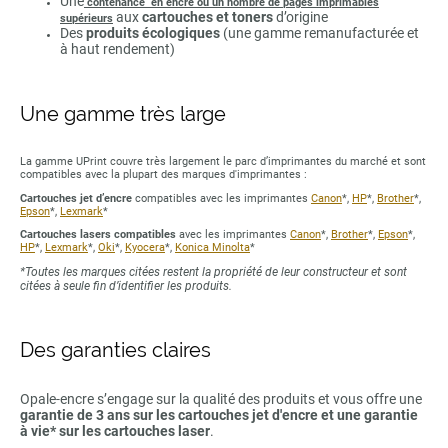
Une
contenance en encre ou un nombre de pages imprimables
aux
cartouches et toners
d’origine
supérieurs
Des
produits écologiques
(une gamme remanufacturée et
à haut rendement)
Une gamme très large
La gamme UPrint couvre très largement le parc d’imprimantes du marché et sont
compatibles avec la plupart des marques d'imprimantes :
Cartouches jet d’encre
compatibles avec les imprimantes
Canon
*,
HP
*,
Brother
*,
Epson
*,
Lexmark
*
Cartouches lasers compatibles
avec les imprimantes
Canon
*,
Brother
*,
Epson
*,
HP
*,
Lexmark
*,
Oki
*,
Kyocera
*,
Konica Minolta
*
*Toutes les marques citées restent la propriété de leur constructeur et sont
citées à seule fin d’identifier les produits.
Des garanties claires
Opale-encre s’engage sur la qualité des produits et vous offre une
garantie de 3 ans sur les cartouches jet d'encre et une garantie
à vie* sur les cartouches laser
.