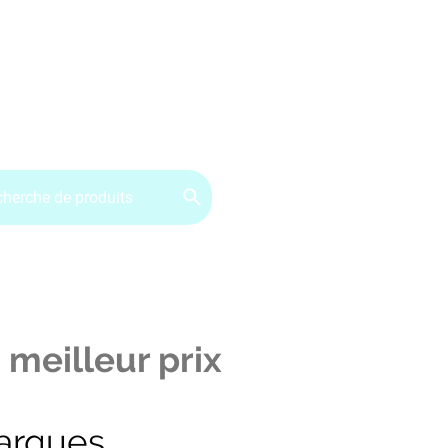
ervice client : 07.49.49.34.02
Contactez-nous
CGV
 meilleur prix
arques