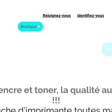
Rejoignez-nous
ou
identifiez-vous
S
Accueil
Boutique
Blog Jet d'encre
Blog Laser
ncre et toner, la qualité au
!!!
uche d'imprimante toutes m