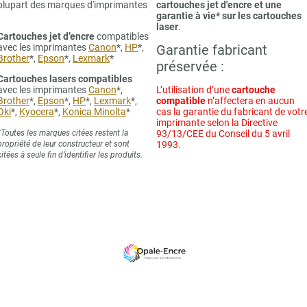
plupart des marques d'imprimantes
cartouches jet d'encre et une
garantie à vie* sur les cartouches
laser
.
Cartouches jet d’encre
compatibles
avec les imprimantes
Canon
*,
HP
*,
Garantie fabricant
Brother
*,
Epson
*,
Lexmark
*
préservée :
Cartouches lasers compatibles
avec les imprimantes
Canon
*,
L’utilisation d’une
cartouche
Brother
*,
Epson
*,
HP
*,
Lexmark
*,
compatible
n’affectera en aucun
Oki
*,
Kyocera
*,
Konica Minolta
*
cas la garantie du fabricant de votr
imprimante selon la Directive
*Toutes les marques citées restent la
93/13/CEE du Conseil du 5 avril
propriété de leur constructeur et sont
1993.
citées à seule fin d’identifier les produits.