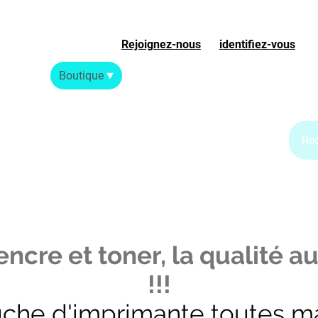
Rejoignez-nous
ou
identifiez-vous
S
Accueil
Boutique
Blog Jet d'encre
Blog Laser
ncre et toner, la qualité au
!!!
uche d'imprimante toutes m