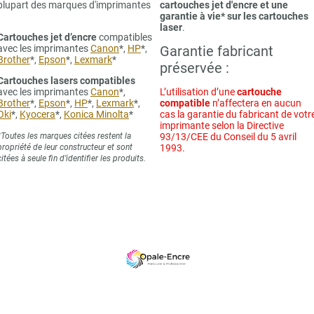
plupart des marques d'imprimantes
cartouches jet d'encre et une
garantie à vie* sur les cartouches
laser
.
Cartouches jet d’encre
compatibles
avec les imprimantes
Canon
*,
HP
*,
Garantie fabricant
Brother
*,
Epson
*,
Lexmark
*
préservée :
Cartouches lasers compatibles
avec les imprimantes
Canon
*,
L’utilisation d’une
cartouche
Brother
*,
Epson
*,
HP
*,
Lexmark
*,
compatible
n’affectera en aucun
Oki
*,
Kyocera
*,
Konica Minolta
*
cas la garantie du fabricant de votr
imprimante selon la Directive
*Toutes les marques citées restent la
93/13/CEE du Conseil du 5 avril
propriété de leur constructeur et sont
1993.
citées à seule fin d’identifier les produits.