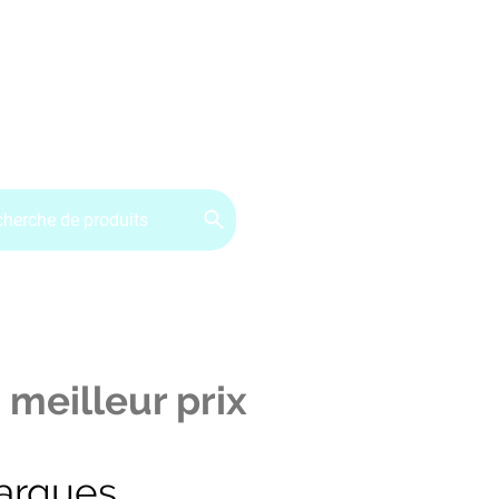
ervice client : 07.49.49.34.02
Contactez-nous
CGV
 meilleur prix
arques