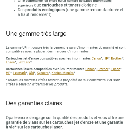
Une
contenance en encre ou un nombre de pages imprimables
aux
cartouches et toners
d’origine
supérieurs
Des
produits écologiques
(une gamme remanufacturée et
à haut rendement)
Une gamme très large
La gamme UPrint couvre très largement le parc d’imprimantes du marché et sont
compatibles avec la plupart des marques d'imprimantes :
Cartouches jet d’encre
compatibles avec les imprimantes
Canon
*,
HP
*,
Brother
*,
Epson
*,
Lexmark
*
Cartouches lasers compatibles
avec les imprimantes
Canon
*,
Brother
*,
Epson
*,
HP
*,
Lexmark
*,
Oki
*,
Kyocera
*,
Konica Minolta
*
*Toutes les marques citées restent la propriété de leur constructeur et sont
citées à seule fin d’identifier les produits.
Des garanties claires
Opale-encre s’engage sur la qualité des produits et vous offre une
garantie de 3 ans sur les cartouches jet d'encre et une garantie
à vie* sur les cartouches laser
.