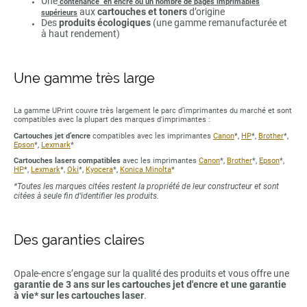
Une
contenance en encre ou un nombre de pages imprimables
aux
cartouches et toners
d’origine
supérieurs
Des
produits écologiques
(une gamme remanufacturée et
à haut rendement)
Une gamme très large
La gamme UPrint couvre très largement le parc d’imprimantes du marché et sont
compatibles avec la plupart des marques d'imprimantes :
Cartouches jet d’encre
compatibles avec les imprimantes
Canon
*,
HP
*,
Brother
*,
Epson
*,
Lexmark
*
Cartouches lasers compatibles
avec les imprimantes
Canon
*,
Brother
*,
Epson
*,
HP
*,
Lexmark
*,
Oki
*,
Kyocera
*,
Konica Minolta
*
*Toutes les marques citées restent la propriété de leur constructeur et sont
citées à seule fin d’identifier les produits.
Des garanties claires
Opale-encre s’engage sur la qualité des produits et vous offre une
garantie de 3 ans sur les cartouches jet d'encre et une garantie
à vie* sur les cartouches laser
.