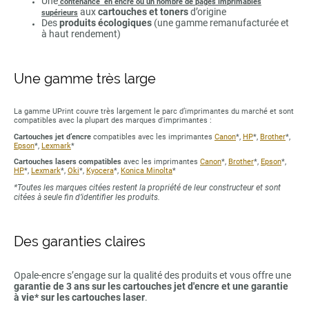
Une
contenance en encre ou un nombre de pages imprimables
aux
cartouches et toners
d’origine
supérieurs
Des
produits écologiques
(une gamme remanufacturée et
à haut rendement)
Une gamme très large
La gamme UPrint couvre très largement le parc d’imprimantes du marché et sont
compatibles avec la plupart des marques d'imprimantes :
Cartouches jet d’encre
compatibles avec les imprimantes
Canon
*,
HP
*,
Brother
*,
Epson
*,
Lexmark
*
Cartouches lasers compatibles
avec les imprimantes
Canon
*,
Brother
*,
Epson
*,
HP
*,
Lexmark
*,
Oki
*,
Kyocera
*,
Konica Minolta
*
*Toutes les marques citées restent la propriété de leur constructeur et sont
citées à seule fin d’identifier les produits.
Des garanties claires
Opale-encre s’engage sur la qualité des produits et vous offre une
garantie de 3 ans sur les cartouches jet d'encre et une garantie
à vie* sur les cartouches laser
.