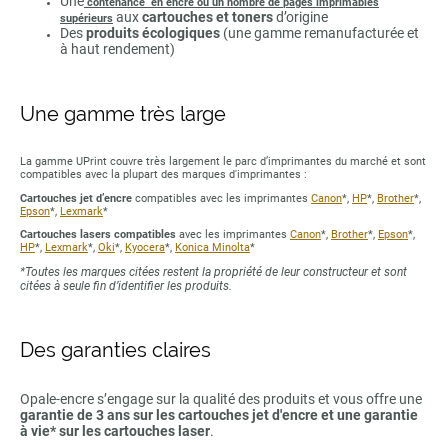
Une
contenance en encre ou un nombre de pages imprimables
aux
cartouches et toners
d’origine
supérieurs
Des
produits écologiques
(une gamme remanufacturée et
à haut rendement)
Une gamme très large
La gamme UPrint couvre très largement le parc d’imprimantes du marché et sont
compatibles avec la plupart des marques d'imprimantes :
Cartouches jet d’encre
compatibles avec les imprimantes
Canon
*,
HP
*,
Brother
*,
Epson
*,
Lexmark
*
Cartouches lasers compatibles
avec les imprimantes
Canon
*,
Brother
*,
Epson
*,
HP
*,
Lexmark
*,
Oki
*,
Kyocera
*,
Konica Minolta
*
*Toutes les marques citées restent la propriété de leur constructeur et sont
citées à seule fin d’identifier les produits.
Des garanties claires
Opale-encre s’engage sur la qualité des produits et vous offre une
garantie de 3 ans sur les cartouches jet d'encre et une garantie
à vie* sur les cartouches laser
.