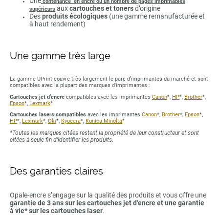
Une
contenance en encre ou un nombre de pages imprimables
aux
cartouches et toners
d’origine
supérieurs
Des
produits écologiques
(une gamme remanufacturée et
à haut rendement)
Une gamme très large
La gamme UPrint couvre très largement le parc d’imprimantes du marché et sont
compatibles avec la plupart des marques d'imprimantes :
Cartouches jet d’encre
compatibles avec les imprimantes
Canon
*,
HP
*,
Brother
*,
Epson
*,
Lexmark
*
Cartouches lasers compatibles
avec les imprimantes
Canon
*,
Brother
*,
Epson
*,
HP
*,
Lexmark
*,
Oki
*,
Kyocera
*,
Konica Minolta
*
*Toutes les marques citées restent la propriété de leur constructeur et sont
citées à seule fin d’identifier les produits.
Des garanties claires
Opale-encre s’engage sur la qualité des produits et vous offre une
garantie de 3 ans sur les cartouches jet d'encre et une garantie
à vie* sur les cartouches laser
.