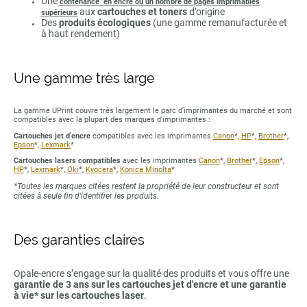
Une
contenance en encre ou un nombre de pages imprimables
aux
cartouches et toners
d’origine
supérieurs
Des
produits écologiques
(une gamme remanufacturée et
à haut rendement)
Une gamme très large
La gamme UPrint couvre très largement le parc d’imprimantes du marché et sont
compatibles avec la plupart des marques d'imprimantes :
Cartouches jet d’encre
compatibles avec les imprimantes
Canon
*,
HP
*,
Brother
*,
Epson
*,
Lexmark
*
Cartouches lasers compatibles
avec les imprimantes
Canon
*,
Brother
*,
Epson
*,
HP
*,
Lexmark
*,
Oki
*,
Kyocera
*,
Konica Minolta
*
*Toutes les marques citées restent la propriété de leur constructeur et sont
citées à seule fin d’identifier les produits.
Des garanties claires
Opale-encre s’engage sur la qualité des produits et vous offre une
garantie de 3 ans sur les cartouches jet d'encre et une garantie
à vie* sur les cartouches laser
.