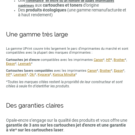
Une
contenance en encre ou un nombre de pages imprimables
aux
cartouches et toners
d’origine
supérieurs
Des
produits écologiques
(une gamme remanufacturée et
à haut rendement)
Une gamme très large
La gamme UPrint couvre très largement le parc d’imprimantes du marché et sont
compatibles avec la plupart des marques d'imprimantes :
Cartouches jet d’encre
compatibles avec les imprimantes
Canon
*,
HP
*,
Brother
*,
Epson
*,
Lexmark
*
Cartouches lasers compatibles
avec les imprimantes
Canon
*,
Brother
*,
Epson
*,
HP
*,
Lexmark
*,
Oki
*,
Kyocera
*,
Konica Minolta
*
*Toutes les marques citées restent la propriété de leur constructeur et sont
citées à seule fin d’identifier les produits.
Des garanties claires
Opale-encre s’engage sur la qualité des produits et vous offre une
garantie de 3 ans sur les cartouches jet d'encre et une garantie
à vie* sur les cartouches laser
.