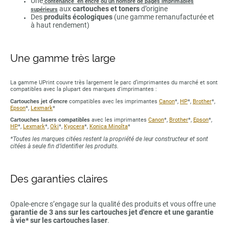
Une
contenance en encre ou un nombre de pages imprimables
aux
cartouches et toners
d’origine
supérieurs
Des
produits écologiques
(une gamme remanufacturée et
à haut rendement)
Une gamme très large
La gamme UPrint couvre très largement le parc d’imprimantes du marché et sont
compatibles avec la plupart des marques d'imprimantes :
Cartouches jet d’encre
compatibles avec les imprimantes
Canon
*,
HP
*,
Brother
*,
Epson
*,
Lexmark
*
Cartouches lasers compatibles
avec les imprimantes
Canon
*,
Brother
*,
Epson
*,
HP
*,
Lexmark
*,
Oki
*,
Kyocera
*,
Konica Minolta
*
*Toutes les marques citées restent la propriété de leur constructeur et sont
citées à seule fin d’identifier les produits.
Des garanties claires
Opale-encre s’engage sur la qualité des produits et vous offre une
garantie de 3 ans sur les cartouches jet d'encre et une garantie
à vie* sur les cartouches laser
.