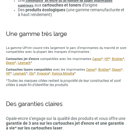
Une
contenance en encre ou un nombre de pages imprimables
aux
cartouches et toners
d’origine
supérieurs
Des
produits écologiques
(une gamme remanufacturée et
à haut rendement)
Une gamme très large
La gamme UPrint couvre très largement le parc d’imprimantes du marché et sont
compatibles avec la plupart des marques d'imprimantes :
Cartouches jet d’encre
compatibles avec les imprimantes
Canon
*,
HP
*,
Brother
*,
Epson
*,
Lexmark
*
Cartouches lasers compatibles
avec les imprimantes
Canon
*,
Brother
*,
Epson
*,
HP
*,
Lexmark
*,
Oki
*,
Kyocera
*,
Konica Minolta
*
*Toutes les marques citées restent la propriété de leur constructeur et sont
citées à seule fin d’identifier les produits.
Des garanties claires
Opale-encre s’engage sur la qualité des produits et vous offre une
garantie de 3 ans sur les cartouches jet d'encre et une garantie
à vie* sur les cartouches laser
.