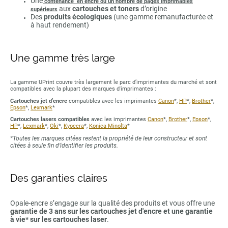
Une
contenance en encre ou un nombre de pages imprimables
aux
cartouches et toners
d’origine
supérieurs
Des
produits écologiques
(une gamme remanufacturée et
à haut rendement)
Une gamme très large
La gamme UPrint couvre très largement le parc d’imprimantes du marché et sont
compatibles avec la plupart des marques d'imprimantes :
Cartouches jet d’encre
compatibles avec les imprimantes
Canon
*,
HP
*,
Brother
*,
Epson
*,
Lexmark
*
Cartouches lasers compatibles
avec les imprimantes
Canon
*,
Brother
*,
Epson
*,
HP
*,
Lexmark
*,
Oki
*,
Kyocera
*,
Konica Minolta
*
*Toutes les marques citées restent la propriété de leur constructeur et sont
citées à seule fin d’identifier les produits.
Des garanties claires
Opale-encre s’engage sur la qualité des produits et vous offre une
garantie de 3 ans sur les cartouches jet d'encre et une garantie
à vie* sur les cartouches laser
.