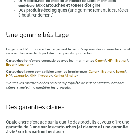
Une
contenance en encre ou un nombre de pages imprimables
aux
cartouches et toners
d’origine
supérieurs
Des
produits écologiques
(une gamme remanufacturée et
à haut rendement)
Une gamme très large
La gamme UPrint couvre très largement le parc d’imprimantes du marché et sont
compatibles avec la plupart des marques d'imprimantes :
Cartouches jet d’encre
compatibles avec les imprimantes
Canon
*,
HP
*,
Brother
*,
Epson
*,
Lexmark
*
Cartouches lasers compatibles
avec les imprimantes
Canon
*,
Brother
*,
Epson
*,
HP
*,
Lexmark
*,
Oki
*,
Kyocera
*,
Konica Minolta
*
*Toutes les marques citées restent la propriété de leur constructeur et sont
citées à seule fin d’identifier les produits.
Des garanties claires
Opale-encre s’engage sur la qualité des produits et vous offre une
garantie de 3 ans sur les cartouches jet d'encre et une garantie
à vie* sur les cartouches laser
.