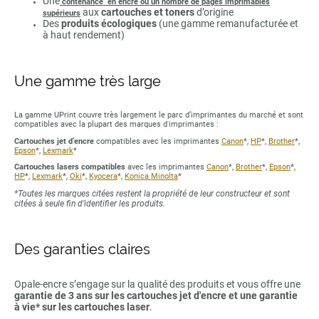
Une
contenance en encre ou un nombre de pages imprimables
aux
cartouches et toners
d’origine
supérieurs
Des
produits écologiques
(une gamme remanufacturée et
à haut rendement)
Une gamme très large
La gamme UPrint couvre très largement le parc d’imprimantes du marché et sont
compatibles avec la plupart des marques d'imprimantes :
Cartouches jet d’encre
compatibles avec les imprimantes
Canon
*,
HP
*,
Brother
*,
Epson
*,
Lexmark
*
Cartouches lasers compatibles
avec les imprimantes
Canon
*,
Brother
*,
Epson
*,
HP
*,
Lexmark
*,
Oki
*,
Kyocera
*,
Konica Minolta
*
*Toutes les marques citées restent la propriété de leur constructeur et sont
citées à seule fin d’identifier les produits.
Des garanties claires
Opale-encre s’engage sur la qualité des produits et vous offre une
garantie de 3 ans sur les cartouches jet d'encre et une garantie
à vie* sur les cartouches laser
.