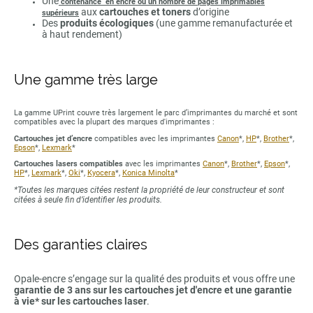
Une
contenance en encre ou un nombre de pages imprimables
aux
cartouches et toners
d’origine
supérieurs
Des
produits écologiques
(une gamme remanufacturée et
à haut rendement)
Une gamme très large
La gamme UPrint couvre très largement le parc d’imprimantes du marché et sont
compatibles avec la plupart des marques d'imprimantes :
Cartouches jet d’encre
compatibles avec les imprimantes
Canon
*,
HP
*,
Brother
*,
Epson
*,
Lexmark
*
Cartouches lasers compatibles
avec les imprimantes
Canon
*,
Brother
*,
Epson
*,
HP
*,
Lexmark
*,
Oki
*,
Kyocera
*,
Konica Minolta
*
*Toutes les marques citées restent la propriété de leur constructeur et sont
citées à seule fin d’identifier les produits.
Des garanties claires
Opale-encre s’engage sur la qualité des produits et vous offre une
garantie de 3 ans sur les cartouches jet d'encre et une garantie
à vie* sur les cartouches laser
.