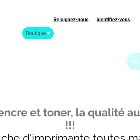
Rejoignez-nous
ou
identifiez-vous
S
Accueil
Boutique
Blog Jet d'encre
Blog Laser
ncre et toner, la qualité au
!!!
uche d'imprimante toutes m