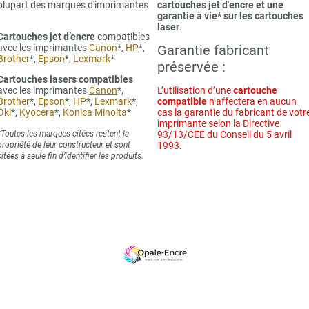
plupart des marques d'imprimantes
cartouches jet d'encre et une
garantie à vie* sur les cartouches
laser
.
Cartouches jet d’encre
compatibles
avec les imprimantes
Canon
*,
HP
*,
Garantie fabricant
Brother
*,
Epson
*,
Lexmark
*
préservée :
Cartouches lasers compatibles
avec les imprimantes
Canon
*,
L’utilisation d’une
cartouche
Brother
*,
Epson
*,
HP
*,
Lexmark
*,
compatible
n’affectera en aucun
Oki
*,
Kyocera
*,
Konica Minolta
*
cas la garantie du fabricant de votr
imprimante selon la Directive
*Toutes les marques citées restent la
93/13/CEE du Conseil du 5 avril
propriété de leur constructeur et sont
1993.
citées à seule fin d’identifier les produits.