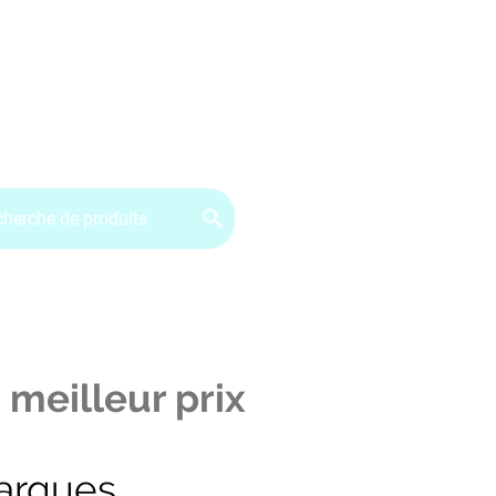
ervice client : 07.49.49.34.02
Contactez-nous
CGV
 meilleur prix
arques