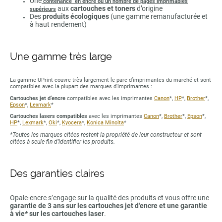
Une
contenance en encre ou un nombre de pages imprimables
aux
cartouches et toners
d’origine
supérieurs
Des
produits écologiques
(une gamme remanufacturée et
à haut rendement)
Une gamme très large
La gamme UPrint couvre très largement le parc d’imprimantes du marché et sont
compatibles avec la plupart des marques d'imprimantes :
Cartouches jet d’encre
compatibles avec les imprimantes
Canon
*,
HP
*,
Brother
*,
Epson
*,
Lexmark
*
Cartouches lasers compatibles
avec les imprimantes
Canon
*,
Brother
*,
Epson
*,
HP
*,
Lexmark
*,
Oki
*,
Kyocera
*,
Konica Minolta
*
*Toutes les marques citées restent la propriété de leur constructeur et sont
citées à seule fin d’identifier les produits.
Des garanties claires
Opale-encre s’engage sur la qualité des produits et vous offre une
garantie de 3 ans sur les cartouches jet d'encre et une garantie
à vie* sur les cartouches laser
.