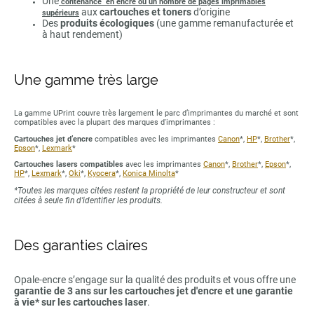
Une
contenance en encre ou un nombre de pages imprimables
aux
cartouches et toners
d’origine
supérieurs
Des
produits écologiques
(une gamme remanufacturée et
à haut rendement)
Une gamme très large
La gamme UPrint couvre très largement le parc d’imprimantes du marché et sont
compatibles avec la plupart des marques d'imprimantes :
Cartouches jet d’encre
compatibles avec les imprimantes
Canon
*,
HP
*,
Brother
*,
Epson
*,
Lexmark
*
Cartouches lasers compatibles
avec les imprimantes
Canon
*,
Brother
*,
Epson
*,
HP
*,
Lexmark
*,
Oki
*,
Kyocera
*,
Konica Minolta
*
*Toutes les marques citées restent la propriété de leur constructeur et sont
citées à seule fin d’identifier les produits.
Des garanties claires
Opale-encre s’engage sur la qualité des produits et vous offre une
garantie de 3 ans sur les cartouches jet d'encre et une garantie
à vie* sur les cartouches laser
.