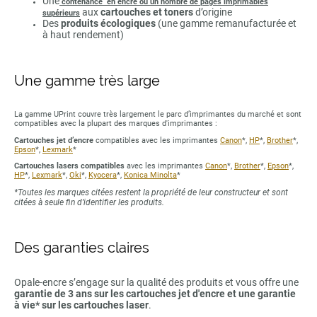
Une
contenance en encre ou un nombre de pages imprimables
aux
cartouches et toners
d’origine
supérieurs
Des
produits écologiques
(une gamme remanufacturée et
à haut rendement)
Une gamme très large
La gamme UPrint couvre très largement le parc d’imprimantes du marché et sont
compatibles avec la plupart des marques d'imprimantes :
Cartouches jet d’encre
compatibles avec les imprimantes
Canon
*,
HP
*,
Brother
*,
Epson
*,
Lexmark
*
Cartouches lasers compatibles
avec les imprimantes
Canon
*,
Brother
*,
Epson
*,
HP
*,
Lexmark
*,
Oki
*,
Kyocera
*,
Konica Minolta
*
*Toutes les marques citées restent la propriété de leur constructeur et sont
citées à seule fin d’identifier les produits.
Des garanties claires
Opale-encre s’engage sur la qualité des produits et vous offre une
garantie de 3 ans sur les cartouches jet d'encre et une garantie
à vie* sur les cartouches laser
.