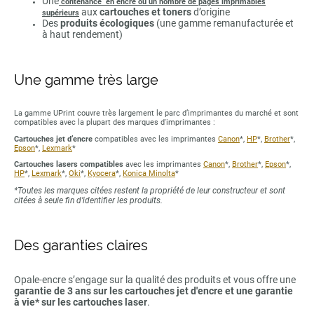
Une
contenance en encre ou un nombre de pages imprimables
aux
cartouches et toners
d’origine
supérieurs
Des
produits écologiques
(une gamme remanufacturée et
à haut rendement)
Une gamme très large
La gamme UPrint couvre très largement le parc d’imprimantes du marché et sont
compatibles avec la plupart des marques d'imprimantes :
Cartouches jet d’encre
compatibles avec les imprimantes
Canon
*,
HP
*,
Brother
*,
Epson
*,
Lexmark
*
Cartouches lasers compatibles
avec les imprimantes
Canon
*,
Brother
*,
Epson
*,
HP
*,
Lexmark
*,
Oki
*,
Kyocera
*,
Konica Minolta
*
*Toutes les marques citées restent la propriété de leur constructeur et sont
citées à seule fin d’identifier les produits.
Des garanties claires
Opale-encre s’engage sur la qualité des produits et vous offre une
garantie de 3 ans sur les cartouches jet d'encre et une garantie
à vie* sur les cartouches laser
.