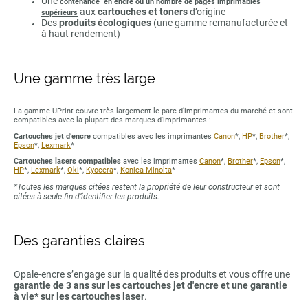
Une
contenance en encre ou un nombre de pages imprimables
aux
cartouches et toners
d’origine
supérieurs
Des
produits écologiques
(une gamme remanufacturée et
à haut rendement)
Une gamme très large
La gamme UPrint couvre très largement le parc d’imprimantes du marché et sont
compatibles avec la plupart des marques d'imprimantes :
Cartouches jet d’encre
compatibles avec les imprimantes
Canon
*,
HP
*,
Brother
*,
Epson
*,
Lexmark
*
Cartouches lasers compatibles
avec les imprimantes
Canon
*,
Brother
*,
Epson
*,
HP
*,
Lexmark
*,
Oki
*,
Kyocera
*,
Konica Minolta
*
*Toutes les marques citées restent la propriété de leur constructeur et sont
citées à seule fin d’identifier les produits.
Des garanties claires
Opale-encre s’engage sur la qualité des produits et vous offre une
garantie de 3 ans sur les cartouches jet d'encre et une garantie
à vie* sur les cartouches laser
.