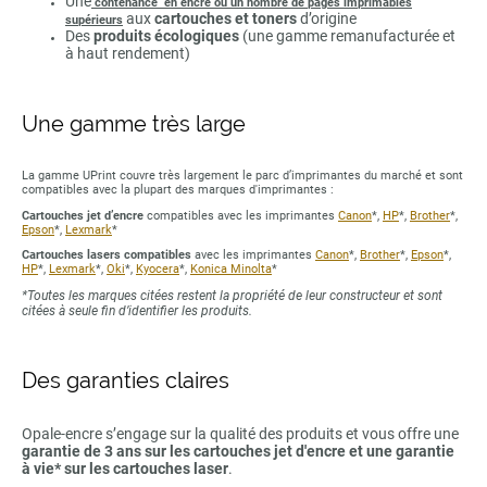
Une
contenance en encre ou un nombre de pages imprimables
aux
cartouches et toners
d’origine
supérieurs
Des
produits écologiques
(une gamme remanufacturée et
à haut rendement)
Une gamme très large
La gamme UPrint couvre très largement le parc d’imprimantes du marché et sont
compatibles avec la plupart des marques d'imprimantes :
Cartouches jet d’encre
compatibles avec les imprimantes
Canon
*,
HP
*,
Brother
*,
Epson
*,
Lexmark
*
Cartouches lasers compatibles
avec les imprimantes
Canon
*,
Brother
*,
Epson
*,
HP
*,
Lexmark
*,
Oki
*,
Kyocera
*,
Konica Minolta
*
*Toutes les marques citées restent la propriété de leur constructeur et sont
citées à seule fin d’identifier les produits.
Des garanties claires
Opale-encre s’engage sur la qualité des produits et vous offre une
garantie de 3 ans sur les cartouches jet d'encre et une garantie
à vie* sur les cartouches laser
.