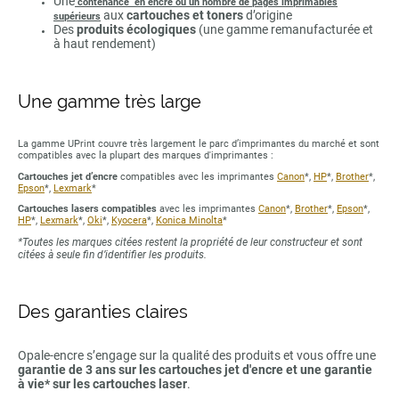
Une
contenance en encre ou un nombre de pages imprimables
aux
cartouches et toners
d’origine
supérieurs
Des
produits écologiques
(une gamme remanufacturée et
à haut rendement)
Une gamme très large
La gamme UPrint couvre très largement le parc d’imprimantes du marché et sont
compatibles avec la plupart des marques d'imprimantes :
Cartouches jet d’encre
compatibles avec les imprimantes
Canon
*,
HP
*,
Brother
*,
Epson
*,
Lexmark
*
Cartouches lasers compatibles
avec les imprimantes
Canon
*,
Brother
*,
Epson
*,
HP
*,
Lexmark
*,
Oki
*,
Kyocera
*,
Konica Minolta
*
*Toutes les marques citées restent la propriété de leur constructeur et sont
citées à seule fin d’identifier les produits.
Des garanties claires
Opale-encre s’engage sur la qualité des produits et vous offre une
garantie de 3 ans sur les cartouches jet d'encre et une garantie
à vie* sur les cartouches laser
.