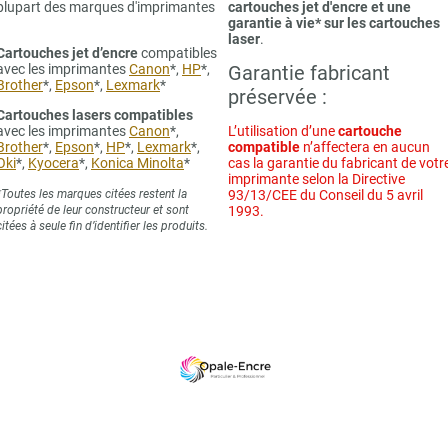
plupart des marques d'imprimantes
cartouches jet d'encre et une
garantie à vie* sur les cartouches
laser
.
Cartouches jet d’encre
compatibles
avec les imprimantes
Canon
*,
HP
*,
Garantie fabricant
Brother
*,
Epson
*,
Lexmark
*
préservée :
Cartouches lasers compatibles
avec les imprimantes
Canon
*,
L’utilisation d’une
cartouche
Brother
*,
Epson
*,
HP
*,
Lexmark
*,
compatible
n’affectera en aucun
Oki
*,
Kyocera
*,
Konica Minolta
*
cas la garantie du fabricant de votr
imprimante selon la Directive
*Toutes les marques citées restent la
93/13/CEE du Conseil du 5 avril
propriété de leur constructeur et sont
1993.
citées à seule fin d’identifier les produits.