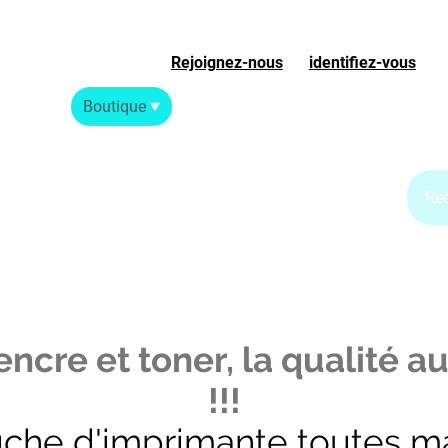
Rejoignez-nous
ou
identifiez-vous
S
Accueil
Boutique
Blog Jet d'encre
Blog Laser
ncre et toner, la qualité au
!!!
uche d'imprimante toutes m