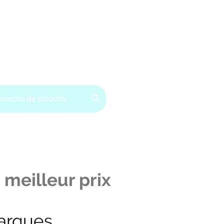
ervice client : 07.49.49.34.02
Contactez-nous
CGV
 meilleur prix
arques