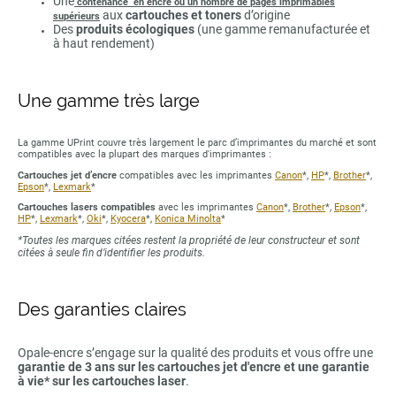
Une
contenance en encre ou un nombre de pages imprimables
aux
cartouches et toners
d’origine
supérieurs
Des
produits écologiques
(une gamme remanufacturée et
à haut rendement)
Une gamme très large
La gamme UPrint couvre très largement le parc d’imprimantes du marché et sont
compatibles avec la plupart des marques d'imprimantes :
Cartouches jet d’encre
compatibles avec les imprimantes
Canon
*,
HP
*,
Brother
*,
Epson
*,
Lexmark
*
Cartouches lasers compatibles
avec les imprimantes
Canon
*,
Brother
*,
Epson
*,
HP
*,
Lexmark
*,
Oki
*,
Kyocera
*,
Konica Minolta
*
*Toutes les marques citées restent la propriété de leur constructeur et sont
citées à seule fin d’identifier les produits.
Des garanties claires
Opale-encre s’engage sur la qualité des produits et vous offre une
garantie de 3 ans sur les cartouches jet d'encre et une garantie
à vie* sur les cartouches laser
.