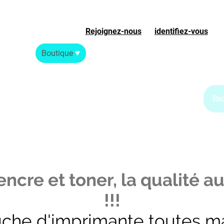
Rejoignez-nous
ou
identifiez-vous
S
Accueil
Boutique
Blog Jet d'encre
Blog Laser
ncre et toner, la qualité au
!!!
uche d'imprimante toutes m