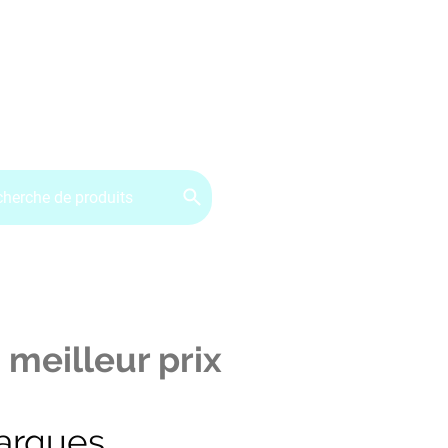
ervice client : 07.49.49.34.02
Contactez-nous
CGV
 meilleur prix
arques