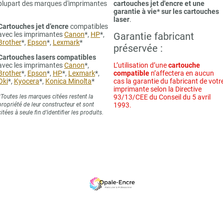
plupart des marques d'imprimantes
cartouches jet d'encre et une
garantie à vie* sur les cartouches
laser
.
Cartouches jet d’encre
compatibles
avec les imprimantes
Canon
*,
HP
*,
Garantie fabricant
Brother
*,
Epson
*,
Lexmark
*
préservée :
Cartouches lasers compatibles
avec les imprimantes
Canon
*,
L’utilisation d’une
cartouche
Brother
*,
Epson
*,
HP
*,
Lexmark
*,
compatible
n’affectera en aucun
Oki
*,
Kyocera
*,
Konica Minolta
*
cas la garantie du fabricant de votr
imprimante selon la Directive
*Toutes les marques citées restent la
93/13/CEE du Conseil du 5 avril
propriété de leur constructeur et sont
1993.
citées à seule fin d’identifier les produits.