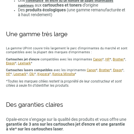
Une
contenance en encre ou un nombre de pages imprimables
aux
cartouches et toners
d’origine
supérieurs
Des
produits écologiques
(une gamme remanufacturée et
à haut rendement)
Une gamme très large
La gamme UPrint couvre très largement le parc d’imprimantes du marché et sont
compatibles avec la plupart des marques d'imprimantes :
Cartouches jet d’encre
compatibles avec les imprimantes
Canon
*,
HP
*,
Brother
*,
Epson
*,
Lexmark
*
Cartouches lasers compatibles
avec les imprimantes
Canon
*,
Brother
*,
Epson
*,
HP
*,
Lexmark
*,
Oki
*,
Kyocera
*,
Konica Minolta
*
*Toutes les marques citées restent la propriété de leur constructeur et sont
citées à seule fin d’identifier les produits.
Des garanties claires
Opale-encre s’engage sur la qualité des produits et vous offre une
garantie de 3 ans sur les cartouches jet d'encre et une garantie
à vie* sur les cartouches laser
.