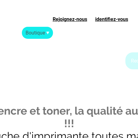
Rejoignez-nous
ou
identifiez-vous
S
Accueil
Boutique
Blog Jet d'encre
Blog Laser
ncre et toner, la qualité au
!!!
uche d'imprimante toutes m