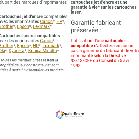
plupart des marques d'imprimantes
cartouches jet d'encre et une
garantie à vie* sur les cartouches
laser
.
Cartouches jet d’encre
compatibles
avec les imprimantes
Canon
*,
HP
*,
Garantie fabricant
Brother
*,
Epson
*,
Lexmark
*
préservée :
Cartouches lasers compatibles
avec les imprimantes
Canon
*,
L’utilisation d’une
cartouche
Brother
*,
Epson
*,
HP
*,
Lexmark
*,
compatible
n’affectera en aucun
Oki
*,
Kyocera
*,
Konica Minolta
*
cas la garantie du fabricant de votr
imprimante selon la Directive
*Toutes les marques citées restent la
93/13/CEE du Conseil du 5 avril
propriété de leur constructeur et sont
1993.
citées à seule fin d’identifier les produits.