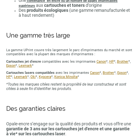
Une
contenance en encre ou un nombre de pages imprimables
aux
cartouches et toners
d’origine
supérieurs
Des
produits écologiques
(une gamme remanufacturée et
à haut rendement)
Une gamme très large
La gamme UPrint couvre très largement le parc d’imprimantes du marché et sont
compatibles avec la plupart des marques d'imprimantes :
Cartouches jet d’encre
compatibles avec les imprimantes
Canon
*,
HP
*,
Brother
*,
Epson
*,
Lexmark
*
Cartouches lasers compatibles
avec les imprimantes
Canon
*,
Brother
*,
Epson
*,
HP
*,
Lexmark
*,
Oki
*,
Kyocera
*,
Konica Minolta
*
*Toutes les marques citées restent la propriété de leur constructeur et sont
citées à seule fin d’identifier les produits.
Des garanties claires
Opale-encre s’engage sur la qualité des produits et vous offre une
garantie de 3 ans sur les cartouches jet d'encre et une garantie
à vie* sur les cartouches laser
.