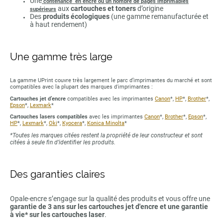
Une
contenance en encre ou un nombre de pages imprimables
aux
cartouches et toners
d’origine
supérieurs
Des
produits écologiques
(une gamme remanufacturée et
à haut rendement)
Une gamme très large
La gamme UPrint couvre très largement le parc d’imprimantes du marché et sont
compatibles avec la plupart des marques d'imprimantes :
Cartouches jet d’encre
compatibles avec les imprimantes
Canon
*,
HP
*,
Brother
*,
Epson
*,
Lexmark
*
Cartouches lasers compatibles
avec les imprimantes
Canon
*,
Brother
*,
Epson
*,
HP
*,
Lexmark
*,
Oki
*,
Kyocera
*,
Konica Minolta
*
*Toutes les marques citées restent la propriété de leur constructeur et sont
citées à seule fin d’identifier les produits.
Des garanties claires
Opale-encre s’engage sur la qualité des produits et vous offre une
garantie de 3 ans sur les cartouches jet d'encre et une garantie
à vie* sur les cartouches laser
.