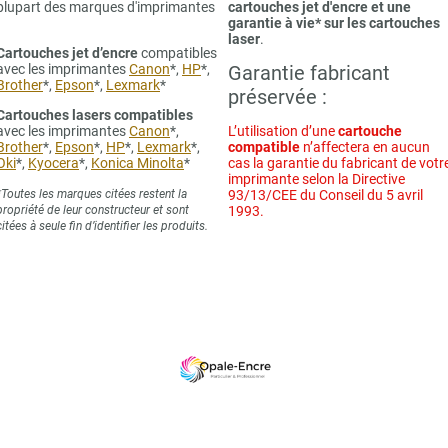
plupart des marques d'imprimantes
cartouches jet d'encre et une
garantie à vie* sur les cartouches
laser
.
Cartouches jet d’encre
compatibles
avec les imprimantes
Canon
*,
HP
*,
Garantie fabricant
Brother
*,
Epson
*,
Lexmark
*
préservée :
Cartouches lasers compatibles
avec les imprimantes
Canon
*,
L’utilisation d’une
cartouche
Brother
*,
Epson
*,
HP
*,
Lexmark
*,
compatible
n’affectera en aucun
Oki
*,
Kyocera
*,
Konica Minolta
*
cas la garantie du fabricant de votr
imprimante selon la Directive
*Toutes les marques citées restent la
93/13/CEE du Conseil du 5 avril
propriété de leur constructeur et sont
1993.
citées à seule fin d’identifier les produits.