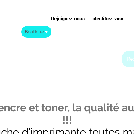
Rejoignez-nous
ou
identifiez-vous
S
Accueil
Boutique
Blog Jet d'encre
Blog Laser
ncre et toner, la qualité au
!!!
uche d'imprimante toutes m