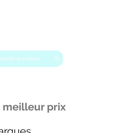
ervice client : 07.49.49.34.02
Contactez-nous
CGV
 meilleur prix
arques