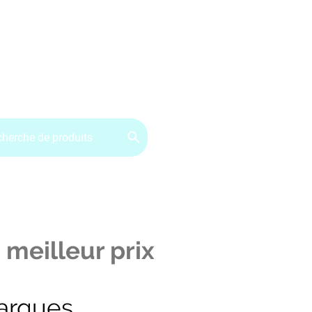
ervice client : 07.49.49.34.02
Contactez-nous
CGV
 meilleur prix
arques