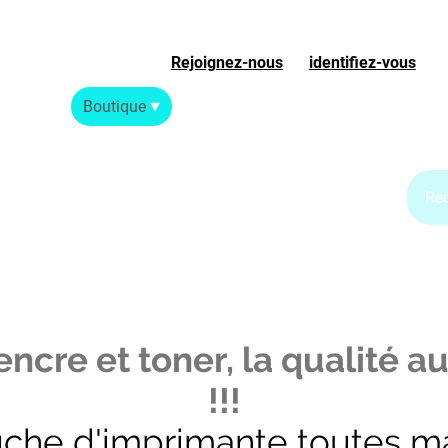
Rejoignez-nous
ou
identifiez-vous
S
Accueil
Boutique
Blog Jet d'encre
Blog Laser
ncre et toner, la qualité au
!!!
uche d'imprimante toutes m