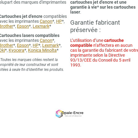
plupart des marques d'imprimantes
cartouches jet d'encre et une
garantie à vie* sur les cartouches
laser
.
Cartouches jet d’encre
compatibles
avec les imprimantes
Canon
*,
HP
*,
Garantie fabricant
Brother
*,
Epson
*,
Lexmark
*
préservée :
Cartouches lasers compatibles
avec les imprimantes
Canon
*,
L’utilisation d’une
cartouche
Brother
*,
Epson
*,
HP
*,
Lexmark
*,
compatible
n’affectera en aucun
Oki
*,
Kyocera
*,
Konica Minolta
*
cas la garantie du fabricant de votr
imprimante selon la Directive
*Toutes les marques citées restent la
93/13/CEE du Conseil du 5 avril
propriété de leur constructeur et sont
1993.
citées à seule fin d’identifier les produits.