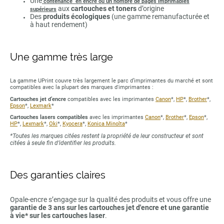
Une
contenance en encre ou un nombre de pages imprimables
aux
cartouches et toners
d’origine
supérieurs
Des
produits écologiques
(une gamme remanufacturée et
à haut rendement)
Une gamme très large
La gamme UPrint couvre très largement le parc d’imprimantes du marché et sont
compatibles avec la plupart des marques d'imprimantes :
Cartouches jet d’encre
compatibles avec les imprimantes
Canon
*,
HP
*,
Brother
*,
Epson
*,
Lexmark
*
Cartouches lasers compatibles
avec les imprimantes
Canon
*,
Brother
*,
Epson
*,
HP
*,
Lexmark
*,
Oki
*,
Kyocera
*,
Konica Minolta
*
*Toutes les marques citées restent la propriété de leur constructeur et sont
citées à seule fin d’identifier les produits.
Des garanties claires
Opale-encre s’engage sur la qualité des produits et vous offre une
garantie de 3 ans sur les cartouches jet d'encre et une garantie
à vie* sur les cartouches laser
.