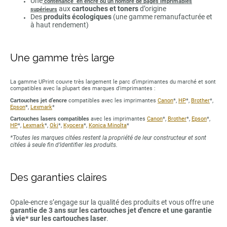
Une
contenance en encre ou un nombre de pages imprimables
aux
cartouches et toners
d’origine
supérieurs
Des
produits écologiques
(une gamme remanufacturée et
à haut rendement)
Une gamme très large
La gamme UPrint couvre très largement le parc d’imprimantes du marché et sont
compatibles avec la plupart des marques d'imprimantes :
Cartouches jet d’encre
compatibles avec les imprimantes
Canon
*,
HP
*,
Brother
*,
Epson
*,
Lexmark
*
Cartouches lasers compatibles
avec les imprimantes
Canon
*,
Brother
*,
Epson
*,
HP
*,
Lexmark
*,
Oki
*,
Kyocera
*,
Konica Minolta
*
*Toutes les marques citées restent la propriété de leur constructeur et sont
citées à seule fin d’identifier les produits.
Des garanties claires
Opale-encre s’engage sur la qualité des produits et vous offre une
garantie de 3 ans sur les cartouches jet d'encre et une garantie
à vie* sur les cartouches laser
.