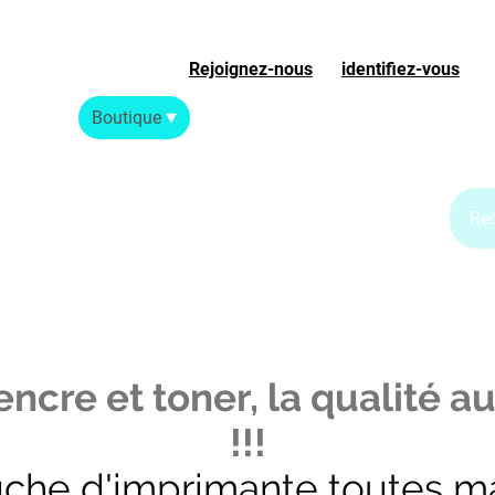
Rejoignez-nous
ou
identifiez-vous
S
Accueil
Boutique
Blog Jet d'encre
Blog Laser
ncre et toner, la qualité au
!!!
uche d'imprimante toutes m