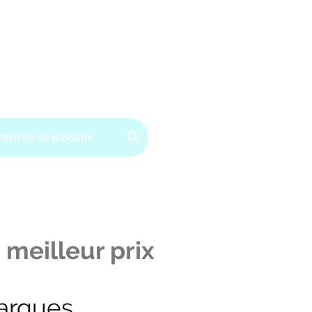
ervice client : 07.49.49.34.02
Contactez-nous
CGV
 meilleur prix
arques