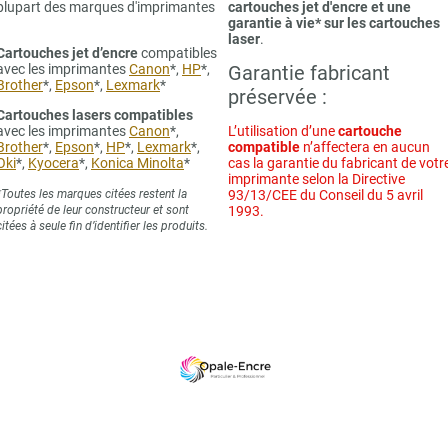
plupart des marques d'imprimantes
cartouches jet d'encre et une
garantie à vie* sur les cartouches
laser
.
Cartouches jet d’encre
compatibles
avec les imprimantes
Canon
*,
HP
*,
Garantie fabricant
Brother
*,
Epson
*,
Lexmark
*
préservée :
Cartouches lasers compatibles
avec les imprimantes
Canon
*,
L’utilisation d’une
cartouche
Brother
*,
Epson
*,
HP
*,
Lexmark
*,
compatible
n’affectera en aucun
Oki
*,
Kyocera
*,
Konica Minolta
*
cas la garantie du fabricant de votr
imprimante selon la Directive
*Toutes les marques citées restent la
93/13/CEE du Conseil du 5 avril
propriété de leur constructeur et sont
1993.
citées à seule fin d’identifier les produits.