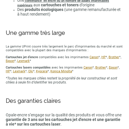
Une
contenance en encre ou un nombre de pages imprimables
aux
cartouches et toners
d’origine
supérieurs
Des
produits écologiques
(une gamme remanufacturée et
à haut rendement)
Une gamme très large
La gamme UPrint couvre très largement le parc d’imprimantes du marché et sont
compatibles avec la plupart des marques d'imprimantes :
Cartouches jet d’encre
compatibles avec les imprimantes
Canon
*,
HP
*,
Brother
*,
Epson
*,
Lexmark
*
Cartouches lasers compatibles
avec les imprimantes
Canon
*,
Brother
*,
Epson
*,
HP
*,
Lexmark
*,
Oki
*,
Kyocera
*,
Konica Minolta
*
*Toutes les marques citées restent la propriété de leur constructeur et sont
citées à seule fin d’identifier les produits.
Des garanties claires
Opale-encre s’engage sur la qualité des produits et vous offre une
garantie de 3 ans sur les cartouches jet d'encre et une garantie
à vie* sur les cartouches laser
.