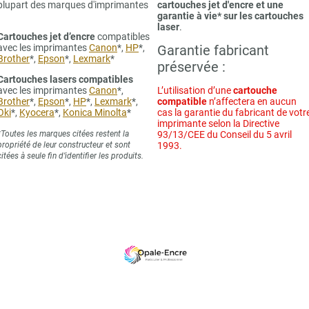
plupart des marques d'imprimantes
cartouches jet d'encre et une
garantie à vie* sur les cartouches
laser
.
Cartouches jet d’encre
compatibles
avec les imprimantes
Canon
*,
HP
*,
Garantie fabricant
Brother
*,
Epson
*,
Lexmark
*
préservée :
Cartouches lasers compatibles
avec les imprimantes
Canon
*,
L’utilisation d’une
cartouche
Brother
*,
Epson
*,
HP
*,
Lexmark
*,
compatible
n’affectera en aucun
Oki
*,
Kyocera
*,
Konica Minolta
*
cas la garantie du fabricant de votr
imprimante selon la Directive
*Toutes les marques citées restent la
93/13/CEE du Conseil du 5 avril
propriété de leur constructeur et sont
1993.
citées à seule fin d’identifier les produits.