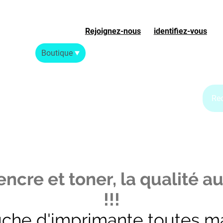
Rejoignez-nous
ou
identifiez-vous
S
Accueil
Boutique
Blog Jet d'encre
Blog Laser
ncre et toner, la qualité au
!!!
uche d'imprimante toutes m