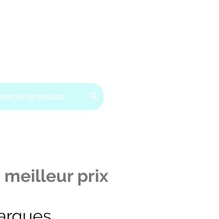
ervice client : 07.49.49.34.02
Contactez-nous
CGV
 meilleur prix
arques