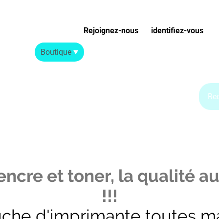
Rejoignez-nous
ou
identifiez-vous
S
Accueil
Boutique
Blog Jet d'encre
Blog Laser
ncre et toner, la qualité au
!!!
uche d'imprimante toutes m