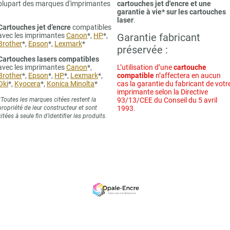
plupart des marques d'imprimantes
cartouches jet d'encre et une
garantie à vie* sur les cartouches
laser
.
Cartouches jet d’encre
compatibles
avec les imprimantes
Canon
*,
HP
*,
Garantie fabricant
Brother
*,
Epson
*,
Lexmark
*
préservée :
Cartouches lasers compatibles
avec les imprimantes
Canon
*,
L’utilisation d’une
cartouche
Brother
*,
Epson
*,
HP
*,
Lexmark
*,
compatible
n’affectera en aucun
Oki
*,
Kyocera
*,
Konica Minolta
*
cas la garantie du fabricant de votr
imprimante selon la Directive
*Toutes les marques citées restent la
93/13/CEE du Conseil du 5 avril
propriété de leur constructeur et sont
1993.
citées à seule fin d’identifier les produits.