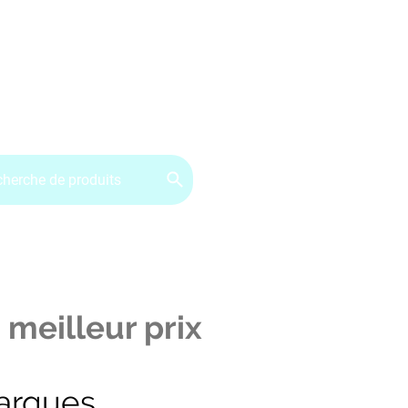
ervice client : 07.49.49.34.02
Contactez-nous
CGV
 meilleur prix
arques