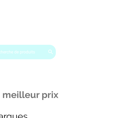
ervice client : 07.49.49.34.02
Contactez-nous
CGV
 meilleur prix
arques