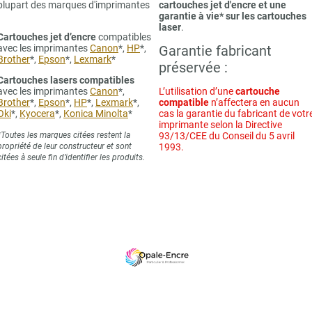
plupart des marques d'imprimantes
cartouches jet d'encre et une
garantie à vie* sur les cartouches
laser
.
Cartouches jet d’encre
compatibles
avec les imprimantes
Canon
*,
HP
*,
Garantie fabricant
Brother
*,
Epson
*,
Lexmark
*
préservée :
Cartouches lasers compatibles
avec les imprimantes
Canon
*,
L’utilisation d’une
cartouche
Brother
*,
Epson
*,
HP
*,
Lexmark
*,
compatible
n’affectera en aucun
Oki
*,
Kyocera
*,
Konica Minolta
*
cas la garantie du fabricant de votr
imprimante selon la Directive
*Toutes les marques citées restent la
93/13/CEE du Conseil du 5 avril
propriété de leur constructeur et sont
1993.
citées à seule fin d’identifier les produits.