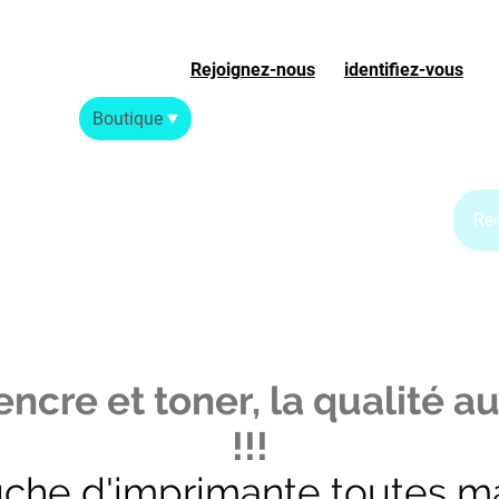
Rejoignez-nous
ou
identifiez-vous
S
Accueil
Boutique
Blog Jet d'encre
Blog Laser
ncre et toner, la qualité au
!!!
uche d'imprimante toutes m