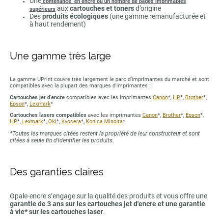
Une
contenance en encre ou un nombre de pages imprimables
aux
cartouches et toners
d’origine
supérieurs
Des
produits écologiques
(une gamme remanufacturée et
à haut rendement)
Une gamme très large
La gamme UPrint couvre très largement le parc d’imprimantes du marché et sont
compatibles avec la plupart des marques d'imprimantes :
Cartouches jet d’encre
compatibles avec les imprimantes
Canon
*,
HP
*,
Brother
*,
Epson
*,
Lexmark
*
Cartouches lasers compatibles
avec les imprimantes
Canon
*,
Brother
*,
Epson
*,
HP
*,
Lexmark
*,
Oki
*,
Kyocera
*,
Konica Minolta
*
*Toutes les marques citées restent la propriété de leur constructeur et sont
citées à seule fin d’identifier les produits.
Des garanties claires
Opale-encre s’engage sur la qualité des produits et vous offre une
garantie de 3 ans sur les cartouches jet d'encre et une garantie
à vie* sur les cartouches laser
.