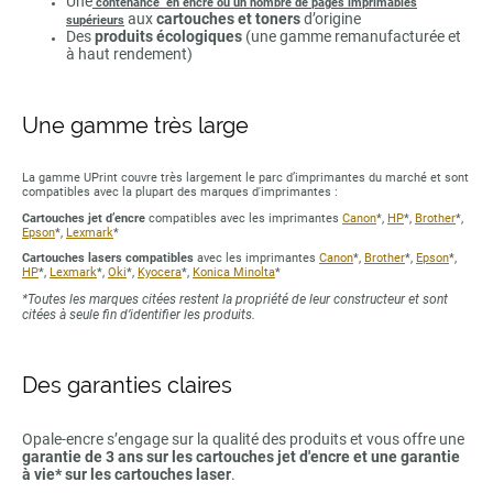
Une
contenance en encre ou un nombre de pages imprimables
aux
cartouches et toners
d’origine
supérieurs
Des
produits écologiques
(une gamme remanufacturée et
à haut rendement)
Une gamme très large
La gamme UPrint couvre très largement le parc d’imprimantes du marché et sont
compatibles avec la plupart des marques d'imprimantes :
Cartouches jet d’encre
compatibles avec les imprimantes
Canon
*,
HP
*,
Brother
*,
Epson
*,
Lexmark
*
Cartouches lasers compatibles
avec les imprimantes
Canon
*,
Brother
*,
Epson
*,
HP
*,
Lexmark
*,
Oki
*,
Kyocera
*,
Konica Minolta
*
*Toutes les marques citées restent la propriété de leur constructeur et sont
citées à seule fin d’identifier les produits.
Des garanties claires
Opale-encre s’engage sur la qualité des produits et vous offre une
garantie de 3 ans sur les cartouches jet d'encre et une garantie
à vie* sur les cartouches laser
.