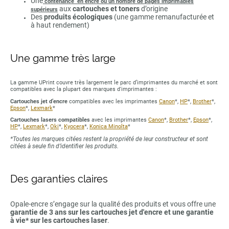
Une
contenance en encre ou un nombre de pages imprimables
aux
cartouches et toners
d’origine
supérieurs
Des
produits écologiques
(une gamme remanufacturée et
à haut rendement)
Une gamme très large
La gamme UPrint couvre très largement le parc d’imprimantes du marché et sont
compatibles avec la plupart des marques d'imprimantes :
Cartouches jet d’encre
compatibles avec les imprimantes
Canon
*,
HP
*,
Brother
*,
Epson
*,
Lexmark
*
Cartouches lasers compatibles
avec les imprimantes
Canon
*,
Brother
*,
Epson
*,
HP
*,
Lexmark
*,
Oki
*,
Kyocera
*,
Konica Minolta
*
*Toutes les marques citées restent la propriété de leur constructeur et sont
citées à seule fin d’identifier les produits.
Des garanties claires
Opale-encre s’engage sur la qualité des produits et vous offre une
garantie de 3 ans sur les cartouches jet d'encre et une garantie
à vie* sur les cartouches laser
.