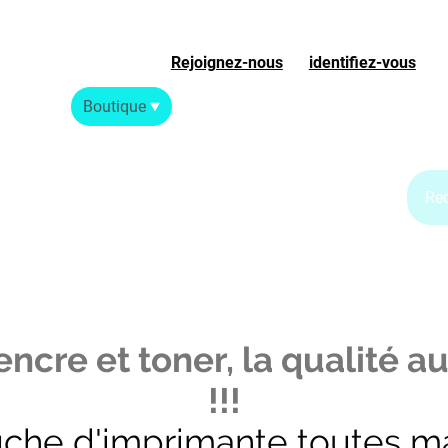
Rejoignez-nous
ou
identifiez-vous
S
Accueil
Boutique
Blog Jet d'encre
Blog Laser
ncre et toner, la qualité au
!!!
uche d'imprimante toutes m