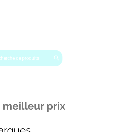
ervice client : 07.49.49.34.02
Contactez-nous
CGV
 meilleur prix
arques