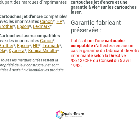
plupart des marques d'imprimantes
cartouches jet d'encre et une
garantie à vie* sur les cartouches
laser
.
Cartouches jet d’encre
compatibles
avec les imprimantes
Canon
*,
HP
*,
Garantie fabricant
Brother
*,
Epson
*,
Lexmark
*
préservée :
Cartouches lasers compatibles
avec les imprimantes
Canon
*,
L’utilisation d’une
cartouche
Brother
*,
Epson
*,
HP
*,
Lexmark
*,
compatible
n’affectera en aucun
Oki
*,
Kyocera
*,
Konica Minolta
*
cas la garantie du fabricant de votr
imprimante selon la Directive
*Toutes les marques citées restent la
93/13/CEE du Conseil du 5 avril
propriété de leur constructeur et sont
1993.
citées à seule fin d’identifier les produits.